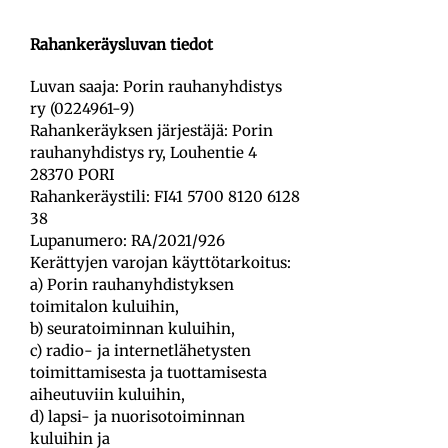
Rahankeräysluvan tiedot
Luvan saaja: Porin rauhanyhdistys
ry (0224961-9)
Rahankeräyksen järjestäjä: Porin
rauhanyhdistys ry, Louhentie 4
28370 PORI
Rahankeräystili: FI41 5700 8120 6128
38
Lupanumero: RA/2021/926
Kerättyjen varojan käyttötarkoitus:
a) Porin rauhanyhdistyksen
toimitalon kuluihin,
b) seuratoiminnan kuluihin,
c) radio- ja internetlähetysten
toimittamisesta ja tuottamisesta
aiheutuviin kuluihin,
d) lapsi- ja nuorisotoiminnan
kuluihin ja