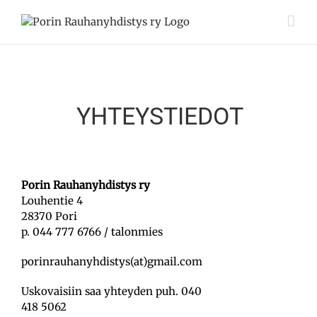
Skip
to
content
YHTEYSTIEDOT
Porin Rauhanyhdistys ry
Louhentie 4
28370 Pori
p. 044 777 6766 / talonmies
porinrauhanyhdistys(at)gmail.com
Uskovaisiin saa yhteyden puh. 040
418 5062