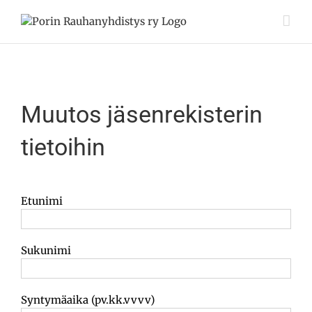
Skip
to
content
Muutos jäsenrekisterin
tietoihin
Etunimi
Sukunimi
Syntymäaika (pv.kk.vvvv)