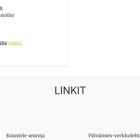
ä:
stolle/
ill
e
täällä
.
LINKIT
Kuuntele seuroja
Päivämies-verkkoleht