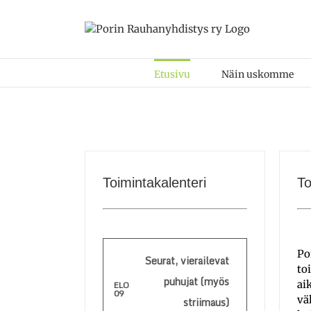
Skip
to
content
Etusivu
Näin uskomme
Toimintakalenteri
T
Po
Seurat, vierailevat
to
puhujat (myös
ai
ELO
09
vä
striimaus)