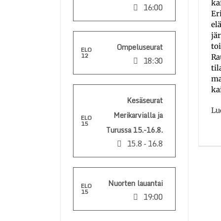
ka
16:00
Eri
el
jä
Ompeluseurat
to
ELO
12
Ra
18:30
ti
ma
ka
Kesäseurat
Lu
Merikarvialla ja
ELO
15
Turussa 15.-16.8.
15.8 - 16.8
Nuorten lauantai
ELO
15
19:00