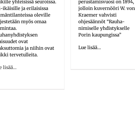
ikille yhteisissä seuroissa.
perustamisvuosi on 1894,
-ikäisille ja erilaisissa
jolloin kuvernööri W. von
ämäntilanteissa oleville
Kraemer vahvisti
rjestetään myös omaa
ohjesäännöt “Rauha-
imintaa.
nimiselle yhdistykselle
uhanyhdistyksen
Porin kaupungissa”
laisuudet ovat
Lue lisää…
ksuttomia ja niihin ovat
ikki tervetulleita.
e lisää…