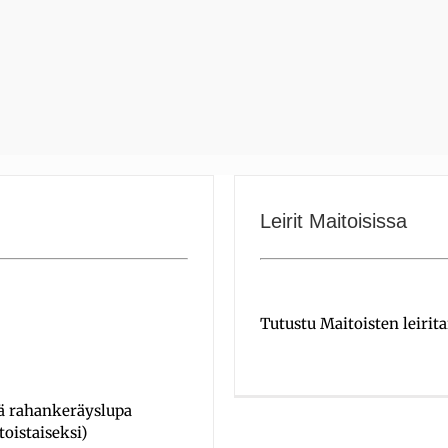
Leirit Maitoisissa
Tutustu Maitoisten leirit
mä rahankeräyslupa
oistaiseksi)