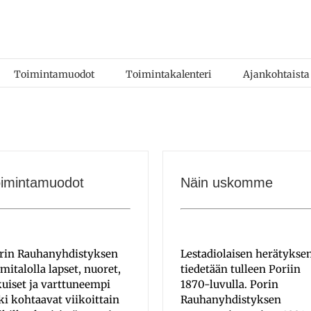
Toimintamuodot
Toimintakalenteri
Ajankohtaista
oimintamuodot
Näin uskomme
rin Rauhanyhdistyksen
Lestadiolaisen herätykse
imitalolla lapset, nuoret,
tiedetään tulleen Poriin
kuiset ja varttuneempi
1870-luvulla. Porin
ki kohtaavat viikoittain
Rauhanyhdistyksen