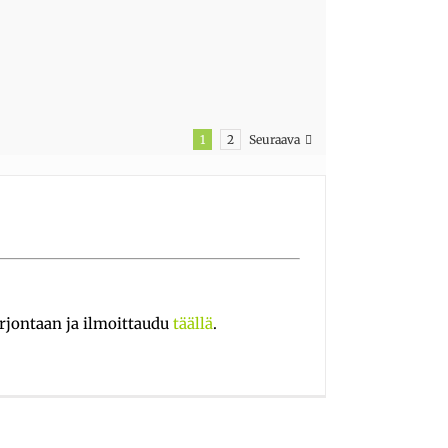
Seuraava
1
2
arjontaan ja ilmoittaudu
täällä
.