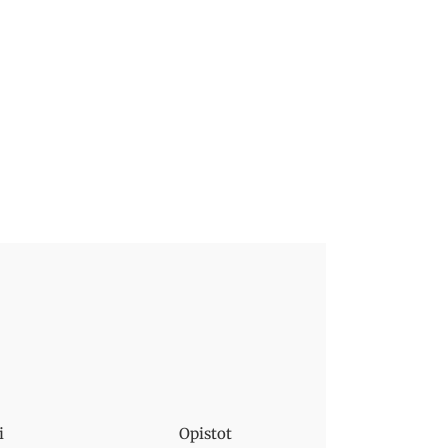
i
Opistot