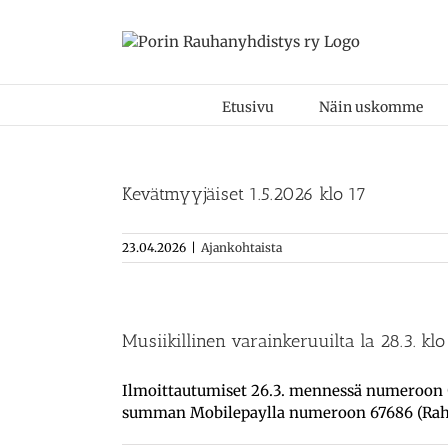
Skip
to
content
Etusivu
Näin uskomme
Kevätmyyjäiset 1.5.2026 klo 17
23.04.2026
|
Ajankohtaista
Musiikillinen varainkeruuilta la 28.3. klo
Ilmoittautumiset 26.3. mennessä numeroon 04
summan Mobilepaylla numeroon 67686 (Raha