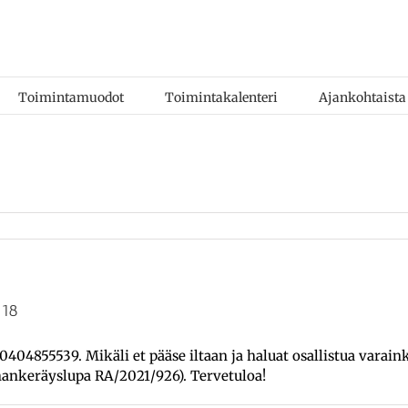
Toimintamuodot
Toimintakalenteri
Ajankohtaista
 18
04855539. Mikäli et pääse iltaan ja haluat osallistua varain
nkeräyslupa RA/2021/926). Tervetuloa!