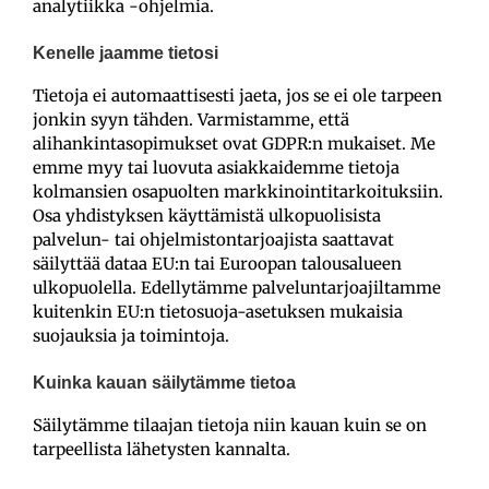
analytiikka -ohjelmia.
Kenelle jaamme tietosi
Tietoja ei automaattisesti jaeta, jos se ei ole tarpeen
jonkin syyn tähden. Varmistamme, että
alihankintasopimukset ovat GDPR:n mukaiset. Me
emme myy tai luovuta asiakkaidemme tietoja
kolmansien osapuolten markkinointitarkoituksiin.
Osa yhdistyksen käyttämistä ulkopuolisista
palvelun- tai ohjelmistontarjoajista saattavat
säilyttää dataa EU:n tai Euroopan talousalueen
ulkopuolella. Edellytämme palveluntarjoajiltamme
kuitenkin EU:n tietosuoja-asetuksen mukaisia
suojauksia ja toimintoja.
Kuinka kauan säilytämme tietoa
Säilytämme tilaajan tietoja niin kauan kuin se on
tarpeellista lähetysten kannalta.