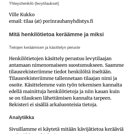
Yhteyshenkilö (levytilaukset)
Ville Kukko
email: tilaa (at) porinrauhanyhdistys.fi
Mitä henkilötietoa keräämme ja miksi
Tietojen keräämisen ja käsittelyn peruste
Henkilötietojen käsittely perustuu levytilaajan
antamaan nimenomaiseen suostumukseen. Saamme
tilausrekisteriimme tiedot henkilöltä itseltään.
Tilausrekisteriimme tallennetaan tilaajan nimi ja
osoite. Käsittelemme vain työn tekemisen kannalta
edellä mainittuja henkilötietoja ja niin kauan kuin
se on tilauksen lähettämisen kannalta tarpeen.
Rekisteri ei sisällä arkaluonteisia tietoja.
Analytiikka
Sivuillamme ei käytetä mitään kävijätietoa kerääviä