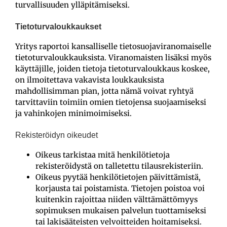
turvallisuuden ylläpitämiseksi.
Tietoturvaloukkaukset
Yritys raportoi kansalliselle tietosuojaviranomaiselle
tietoturvaloukkauksista. Viranomaisten lisäksi myös
käyttäjille, joiden tietoja tietoturvaloukkaus koskee,
on ilmoitettava vakavista loukkauksista
mahdollisimman pian, jotta nämä voivat ryhtyä
tarvittaviin toimiin omien tietojensa suojaamiseksi
ja vahinkojen minimoimiseksi.
Rekisteröidyn oikeudet
Oikeus tarkistaa mitä henkilötietoja
rekisteröidystä on talletettu tilausrekisteriin.
Oikeus pyytää henkilötietojen päivittämistä,
korjausta tai poistamista. Tietojen poistoa voi
kuitenkin rajoittaa niiden välttämättömyys
sopimuksen mukaisen palvelun tuottamiseksi
tai lakisääteisten velvoitteiden hoitamiseksi.