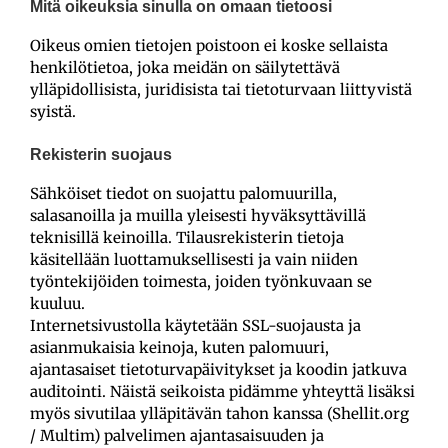
Mitä oikeuksia sinulla on omaan tietoosi
Oikeus omien tietojen poistoon ei koske sellaista
henkilötietoa, joka meidän on säilytettävä
ylläpidollisista, juridisista tai tietoturvaan liittyvistä
syistä.
Rekisterin suojaus
Sähköiset tiedot on suojattu palomuurilla,
salasanoilla ja muilla yleisesti hyväksyttävillä
teknisillä keinoilla. Tilausrekisterin tietoja
käsitellään luottamuksellisesti ja vain niiden
työntekijöiden toimesta, joiden työnkuvaan se
kuuluu.
Internetsivustolla käytetään SSL-suojausta ja
asianmukaisia keinoja, kuten palomuuri,
ajantasaiset tietoturvapäivitykset ja koodin jatkuva
auditointi. Näistä seikoista pidämme yhteyttä lisäksi
myös sivutilaa ylläpitävän tahon kanssa (Shellit.org
/ Multim) palvelimen ajantasaisuuden ja