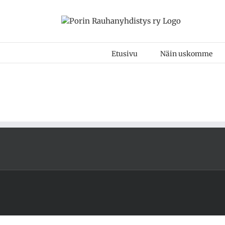
Skip
to
content
Etusivu
Näin uskomme