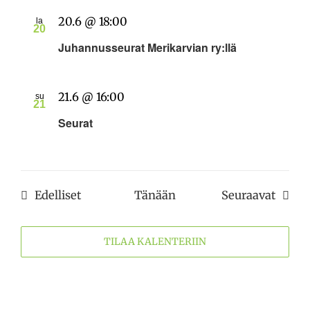
20.6 @ 18:00
la
20
Juhannusseurat Merikarvian ry:llä
21.6 @ 16:00
su
21
Seurat
Tapahtumat
Tapah
Edelliset
Tänään
Seuraavat
TILAA KALENTERIIN