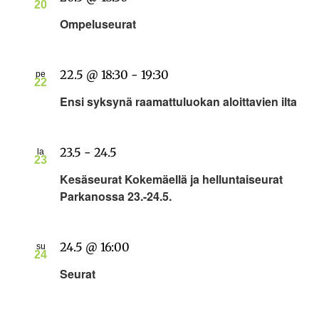
20
Ompeluseurat
22.5 @ 18:30
-
19:30
pe
22
Ensi syksynä raamattuluokan aloittavien ilta
23.5
-
24.5
la
23
Kesäseurat Kokemäellä ja helluntaiseurat
Parkanossa 23.-24.5.
24.5 @ 16:00
su
24
Seurat