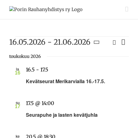
Skip
to
content
Tapahtumat
16.05.2026
 - 
21.06.2026
Etsi
Tapah
Lista
Tapahtuma
Views
Valitse
Etsi
Navig
päivä.
toukokuu 2026
aja
16.5
-
17.5
la
Näkymät
16
navigointi
Kevätseurat Merikarvialla 16.-17.5.
17.5 @ 14:00
su
17
Seurapuhe ja lasten kevätjuhla
20.5 @ 18:30
ke