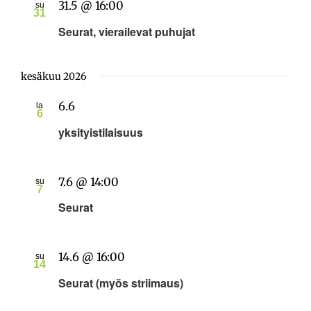
31.5 @ 16:00
su
31
Seurat, vierailevat puhujat
kesäkuu 2026
6.6
la
6
yksityistilaisuus
7.6 @ 14:00
su
7
Seurat
14.6 @ 16:00
su
14
Seurat (myös striimaus)