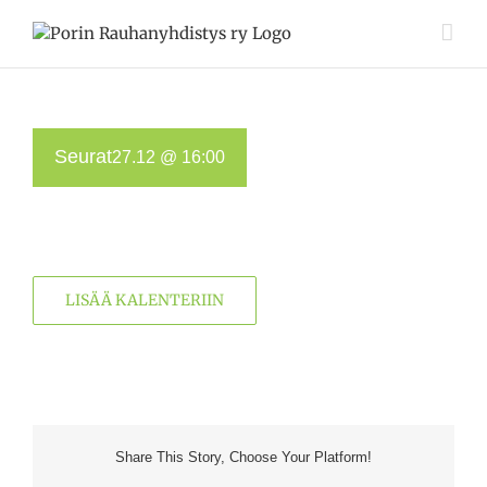
Skip
to
content
Seurat
27.12 @ 16:00
LISÄÄ KALENTERIIN
Share This Story, Choose Your Platform!