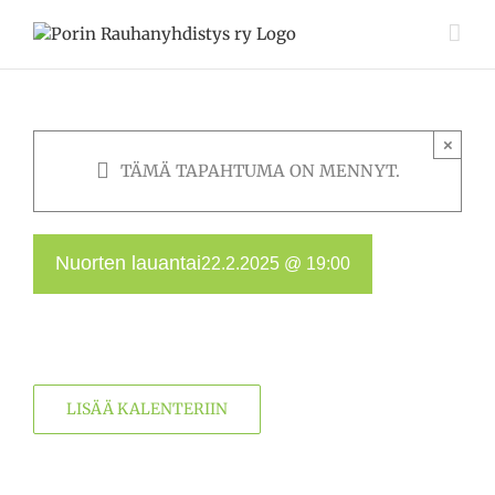
Skip
to
content
×
TÄMÄ TAPAHTUMA ON MENNYT.
Nuorten lauantai
22.2.2025 @ 19:00
LISÄÄ KALENTERIIN