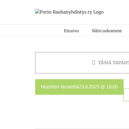
Skip
to
content
Etusivu
Näin uskomme
TÄMÄ TAPAH
Nuorten lauantai
23.8.2025 @ 19:00