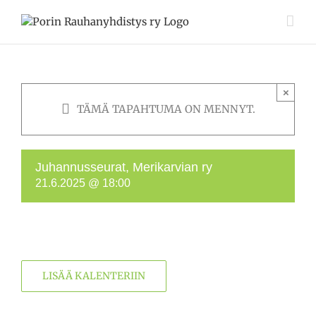
Skip
to
content
×
TÄMÄ TAPAHTUMA ON MENNYT.
Juhannusseurat, Merikarvian ry
21.6.2025 @ 18:00
LISÄÄ KALENTERIIN