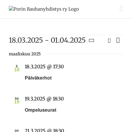
Skip
to
content
Tapahtumat
18.03.2025
 - 
01.04.2025
Etsi
Tapah
Lista
Tapahtuma
Views
Valitse
Etsi
Navig
päivä.
maaliskuu 2025
aja
18.3.2025 @ 17:30
ti
Näkymät
18
navigointi
Päiväkerhot
19.3.2025 @ 18:30
ke
19
Ompeluseurat
21.3.2025 @ 18:30
pe