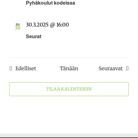
Pyhäkoulut kodeissa
30.3.2025 @ 16:00
su
30
Seurat
Tapahtumat
Tapah
Edelliset
Tänään
Seuraavat
TILAA KALENTERIIN